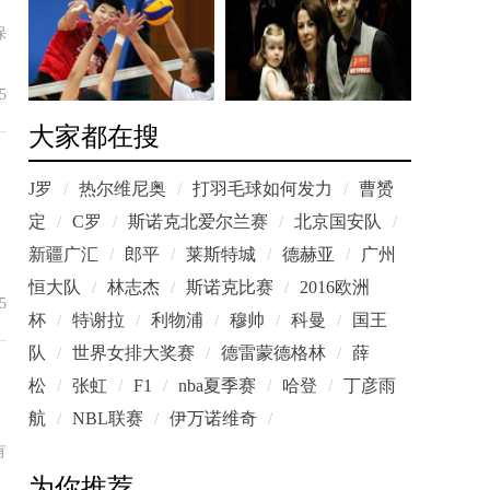
保
5
大家都在搜
J罗
/
热尔维尼奥
/
打羽毛球如何发力
/
曹赟
。
定
/
C罗
/
斯诺克北爱尔兰赛
/
北京国安队
/
新疆广汇
/
郎平
/
莱斯特城
/
德赫亚
/
广州
恒大队
/
林志杰
/
斯诺克比赛
/
2016欧洲
5
杯
/
特谢拉
/
利物浦
/
穆帅
/
科曼
/
国王
队
/
世界女排大奖赛
/
德雷蒙德格林
/
薛
松
/
张虹
/
F1
/
nba夏季赛
/
哈登
/
丁彦雨
航
/
NBL联赛
/
伊万诺维奇
/
有
为你推荐