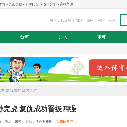
-
-
-
-
赛程数据
体育
美图画报
实时比分
赛事分析
热词：
欧洲杯
|
NBA
|
西甲
|
英超
|
意甲
台球
乒乓
排球
完虎 复仇成功晋级四强
孙完虎 复仇成功晋级四强
5
来源：
未知
编辑：
蓝色西雅图
我来说两句