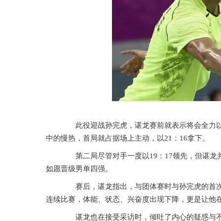
此役迎战孙完虎，谌龙赛前就表示将会全力以
中的慢热，首局就占据场上主动，以21：16拿下。
第二局尽管对手一度以19：17领先，但谌龙并
如愿晋级男单四强。
赛后，谌龙指出，与团体赛时与孙完虎的首次
连续比赛，体能、状态、兴奋度出现下降，更是让他
谌龙也在接受采访时，倾吐了内心的疑惑与不解