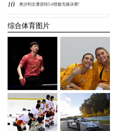
奥沙利文遭逆转5-6惜败无缘决赛!
综合体育图片