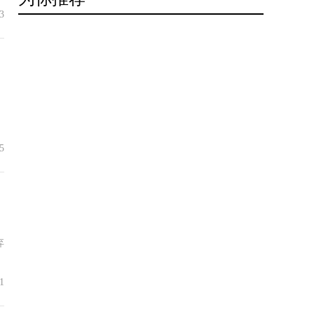
3
5
弃
1