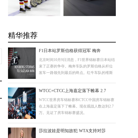
精华推荐
F1日本站罗斯伯格获得冠军 梅奔
北京时间10月9日消息，F1世界锦标赛日本站结
束了正赛的争夺。梅奔车队的罗斯伯格从杆位
发车一路领先到最后的终点。红牛车队的维斯
塔潘获得第二名，汉密尔顿发车失误跌落至第
八，最后获得第三名。
WTCC+CTCC上海嘉定落下帷幕 2.7
WTCC世界房车锦标赛和CTCC中国房车锦标赛
在上海嘉定落下了帷幕。现在观战人数达到2.7
万。见证了房车锦标赛盛况。
莎拉波娃是明知故犯 WTA支持对莎