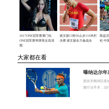
2017ONE冠军赛澳门站
谢文骏13秒36止步110米栏
陈盆
ONE冠军赛举牌美女高清
决赛 谢文骏全力备战全
松 中
图
大家都在看
曝纳达尔年
西班牙网球巨星
胞疗法手术，治