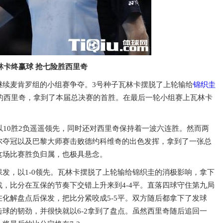
林卡终赢球 抢七险胜西里奇
决赛继续麦肯罗组的小组赛争夺。3号种子瓦林卡摆脱了上轮输给
锦织圭
态不俗的西里奇，拿到了本届总决赛的首胜。在最后一轮小组赛上瓦林卡
以10胜2负遥遥领先，同时还对西里奇保持着一波六连胜。然而两
尔夺冠以及巴黎大师赛击败德约科维奇的出色发挥，拿到了一张总
这场比赛胜负归属，也极具悬念。
发，以1-0领先。瓦林卡摆脱了上轮输给锦织圭的消极影响，拿下
，比分在互保的节奏下交错上升来到4-4平。直落四球守住第九局
化解盘点后保发，把比分紧咬成5-5平。双方随后都拿下了发球
球的韧劲，并很快就以6-2拿到了盘点。虽然西里奇随后追回一