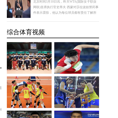
北京时间3月10日讯，昨天WTA(国际女子职业
网联)首席执行官史蒂夫·西蒙对莎拉波娃禁药事
件表示震惊，他认为每位球员都有责任了解所
服药品是否被允许，WTA将支持对莎娃的一切
判罚。与此同时，澳洲媒体也抛出重磅消息，
莎娃是明知故犯！对于米屈肼将被列为禁药她
综合体育视频
至少收到
细
4