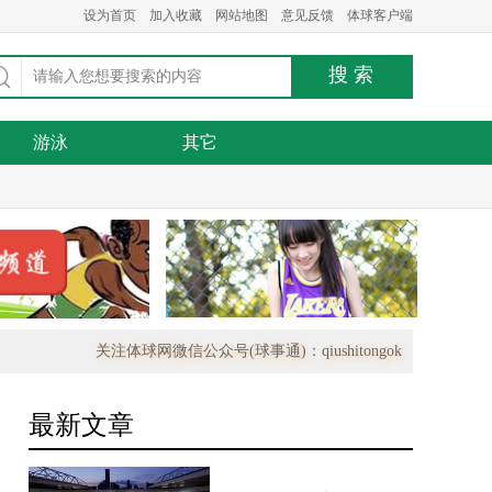
设为首页
加入收藏
网站地图
意见反馈
体球客户端
游泳
其它
关注体球网微信公众号(球事通)：qiushitongok
最新文章