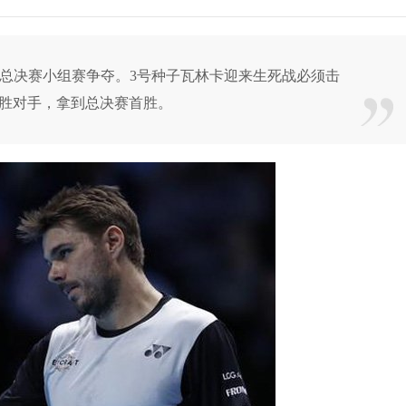
ATP总决赛小组赛争夺。3号种子瓦林卡迎来生死战必须击
胜对手，拿到总决赛首胜。