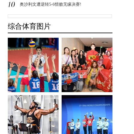
奥沙利文遭逆转5-6惜败无缘决赛!
综合体育图片