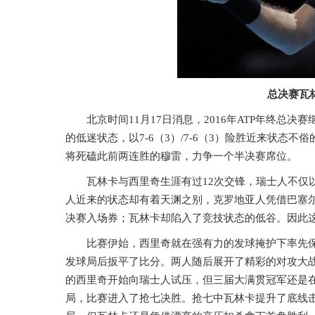
总决赛瓦
北京时间11月17日消息，2016年ATP年终总
的低迷状态，以7-6（3）/7-6（3）险胜近来状
将死磕此前两连胜的穆雷，力争一个半决赛席位。
瓦林卡与西里奇生涯有过12次交锋，瑞士人不仅
人近来的状态却有着天渊之别，克罗地亚人凭借巴塞
决赛入场券；瓦林卡却陷入了竞技状态的低谷。因此
比赛伊始，西里奇就在强有力的发球掩护下率先保
发球局后扳平了比分。两人随后展开了精彩的对攻大战
的西里奇开始向瑞士人试压，但三届大满贯冠军还是在
局，比赛进入了抢七决胜。抢七中瓦林卡提升了底线击