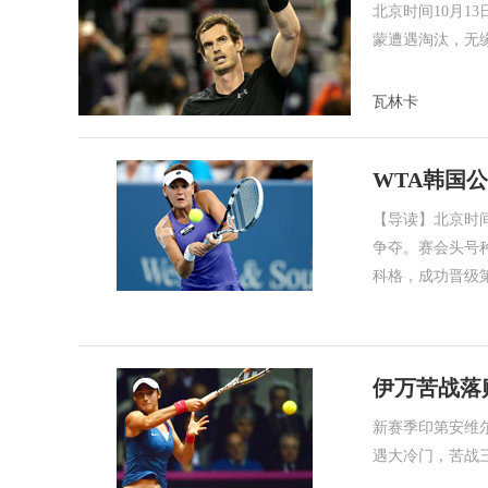
北京时间10月1
蒙遭遇淘汰，无
瓦林卡
WTA韩国
【导读】北京时间
争夺。赛会头号种
科格，成功晋级第
伊万苦战落
新赛季印第安维
遇大冷门，苦战