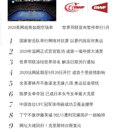
2020美网或将如期空场举
世界羽联宣布暂停举行5月
办
国家射击队举行网络对抗赛 以赛代练应对奥运
2020年温网正式官宣取消 成第一项停摆大满贯
世界羽联冻结世界排名 解冻日期另行通知
2020法网延期至9月20日开打 成首个受疫情影响
全英赛林丹不敌谌龙无缘八强 奥运征途堪忧
陈梦女单夺冠 已成日本头号女单最大克星
中国首位UFC冠军张伟丽成功卫冕金腰带
丁宁不敌伊藤美诚 0比11遭到完爆国乒一姐输得
网坛大佬回归！克里斯特尔斯复出