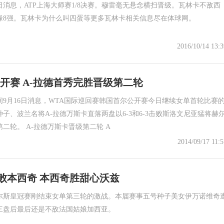
3日消息，ATP上海大师赛1/8决赛。穆雷毫无悬念横扫晋级。瓦林卡不敌西
缘8强。瓦林卡为什么叫四蛋等更多瓦林卡相关信息尽在体球网。
2016/10/14 13:3
公开赛 A-拉德首秀完胜晋级第二轮
9月16日消息，WTA国际巡回赛韩国首尔公开赛今日继续女单首轮比赛
子、波兰名将A-拉德万斯卡直落两盘以6-3和6-3击败斯洛文尼亚猛将赫
二轮。 A-拉德万斯卡晋级第二轮 A
2014/09/17 11:5
败本西奇 本西奇胜甜心沃兹
尔斯皇冠赛刚结束女单第三轮的激战。本届赛事五号种子美女伊万诺维奇
三盘后最后还是不敌法国姑娘加西亚。