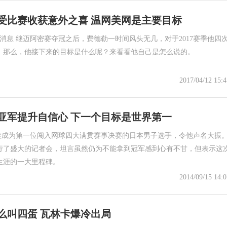
受比赛收获意外之喜 温网美网是主要目标
日消息 继迈阿密赛夺冠之后，费德勒一时间风头无几，对于2017赛季他四
。那么，他接下来的目标是什么呢？来看看他自己是怎么说的。
2017/04/12 15:4
亚军提升自信心 下一个目标是世界第一
锦织圭成为第一位闯入网球四大满贯赛事决赛的日本男子选手，令他声名大振
行了盛大的记者会，坦言虽然仍为不能拿到冠军感到心有不甘，但表示这
生涯的一大里程碑。
2014/09/15 14:0
么叫四蛋 瓦林卡爆冷出局