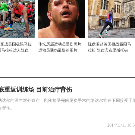
滨完成英国极限马拉
体坛历届运动员受伤照片
陈盆滨赴英国挑战极限马
国马拉松达人陈盆
运动员受伤最惨的图片
拉松 陈盆滨布里斯托街
底重返训练场 目前治疗背伤
纳达尔的医生对外宣布，刚刚接受完阑尾炎手术的纳达尔将在下周接受干
疗背伤。
2014/11/11 16:3