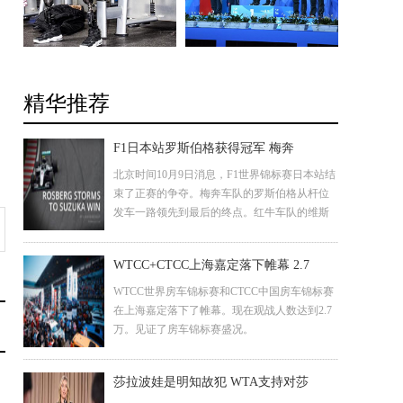
精华推荐
F1日本站罗斯伯格获得冠军 梅奔
北京时间10月9日消息，F1世界锦标赛日本站结
束了正赛的争夺。梅奔车队的罗斯伯格从杆位
发车一路领先到最后的终点。红牛车队的维斯
塔潘获得第二名，汉密尔顿发车失误跌落至第
八，最后获得第三名。
WTCC+CTCC上海嘉定落下帷幕 2.7
WTCC世界房车锦标赛和CTCC中国房车锦标赛
在上海嘉定落下了帷幕。现在观战人数达到2.7
万。见证了房车锦标赛盛况。
莎拉波娃是明知故犯 WTA支持对莎