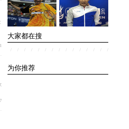
次
大家都在搜
1
/
/
/
/
/
/
/
/
/
/
/
/
/
/
/
/
/
/
为你推荐
。
次
7