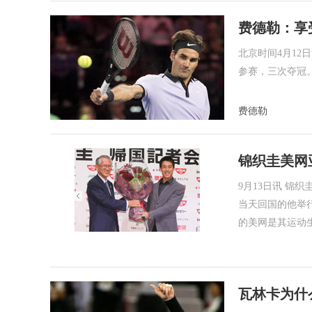
费德勒：享
北京时间4月12
参赛，三次夺冠
费德勒
锦织圭美网
9月13日讯 
当天回国的他举
的美网是其运动
瓦林卡为什