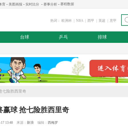
-
-
-
-
赛程数据
体育
美图画报
实时比分
赛事分析
热词：
欧洲杯
|
NBA
|
西甲
|
英超
|
意甲
台球
乒乓
排球
 抢七险胜西里奇
终赢球 抢七险胜西里奇
-17 13:48
来源：
新浪
编辑：
西梅罗