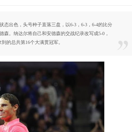
出色，头号种子直落三盘，以6-3，6-3，6-4的比分
德森。纳达尔将自己和安德森的交战纪录改写成5-0，
到的总共第16个大满贯冠军。