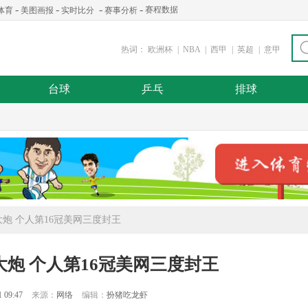
-
-
-
-
赛程数据
体育
美图画报
实时比分
赛事分析
热词：
欧洲杯
|
NBA
|
西甲
|
英超
|
意甲
台球
乒乓
排球
炮 个人第16冠美网三度封王
炮 个人第16冠美网三度封王
1 09:47
来源：
网络
编辑：
扮猪吃龙虾