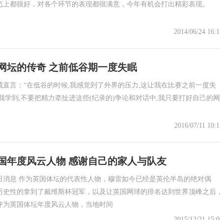
态上都很好，对各个环节的表现都很满意，今年有机会打出精彩表现。
2014/06/24 16:1
网坛的传奇 之前低谷期一度失眠
威直言：“在低谷的时候,我感觉到了外界的压力,这让我在比赛之前一度失
我学到,不要把精力牵扯进这些(纪录的)争论和对话中,我只要打好自己的网
2016/07/11 10:1
国年度风云人物 感谢自己的家人与队友
1日消息 作为英国体坛的代表性人物，穆雷如今已经是英伦半岛的绝对偶
历史性的拿到了戴维斯杯冠军，以及让英国网球的排名达到世界顶峰之后
评为英国体坛年度风云人物，当地时间
2015/12/21 15:0