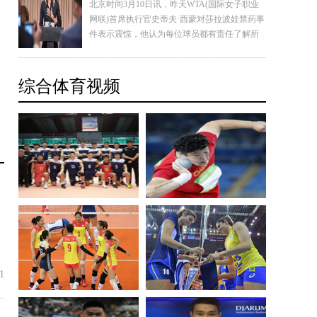
北京时间3月10日讯，昨天WTA(国际女子职业
网联)首席执行官史蒂夫·西蒙对莎拉波娃禁药事
件表示震惊，他认为每位球员都有责任了解所
服药品是否被允许，WTA将支持对莎娃的一切
判罚。与此同时，澳洲媒体也抛出重磅消息，
莎娃是明知故犯！对于米屈肼将被列为禁药她
综合体育视频
至少收到
1