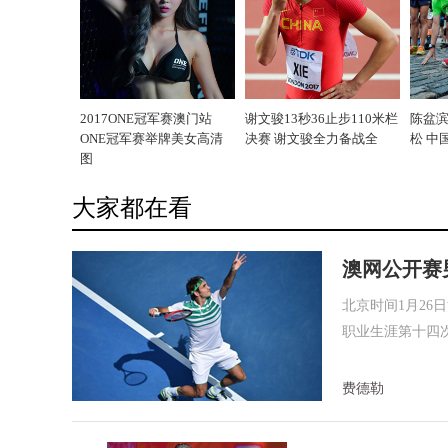
2017ONE冠军赛澳门站
谢文骏13秒36止步110米栏
陈盆
ONE冠军赛举牌美女高清
决赛 谢文骏全力备战全
松 中
图
大家都在看
澳网公开赛男
北京时间1月26
职业生涯第十四
费德勒