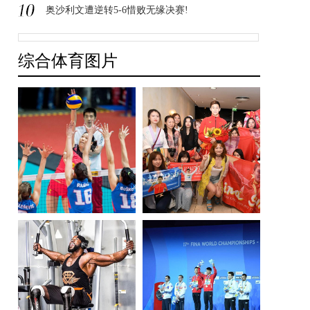
奥沙利文遭逆转5-6惜败无缘决赛!
综合体育图片