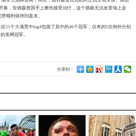
，南非大炮葬送两个局点，面对破发点危机时正拍主动失误。纳达
赛节奏，安德森曾因手上擦伤接受治疗，这个插曲无法改变场上走
优势顺利保持到盘末。
近51个大满贯中big4包揽了其中的46个冠军，仅有的5次例外分别
奇的美网冠军。
分享到：