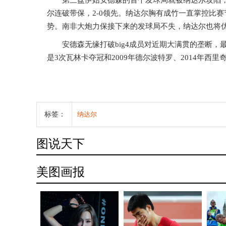
第三盘伊始安德森的首个发球局就被纳达尔攻陷
尔连破带保，2-0领先。纳达尔胸有成竹一直掌控比
势。南非大炮力保接下来的发球局不失，纳达尔也将
安德森无缘打破big4成员对近期大满贯的垄断，最
是3次瓦林卡夺冠和2009年德尔波特罗、2014年西里
标签：
纳达尔
图说天下
美图画报