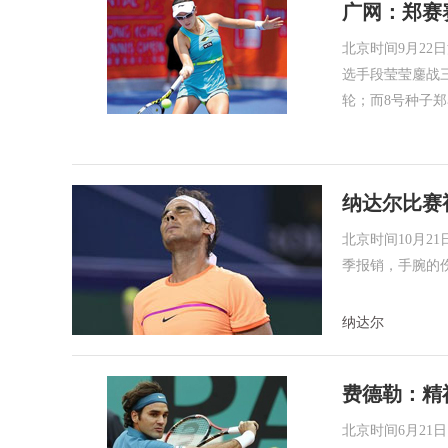
广网：郑赛赛
北京时间9月22
选手段莹莹鏖战三
轮；而8号种子郑
纳达尔比赛
北京时间10月
季报销，手腕的
纳达尔
费德勒：精
北京时间6月21