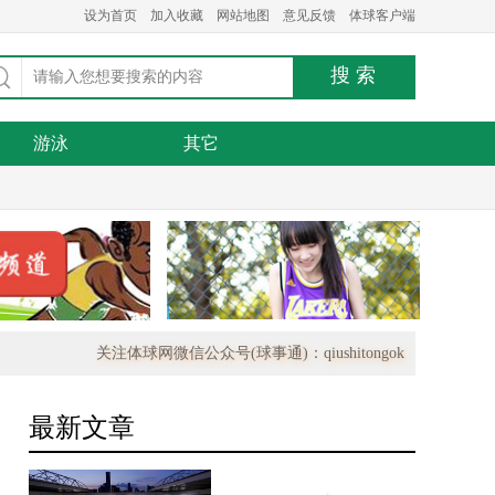
设为首页
加入收藏
网站地图
意见反馈
体球客户端
游泳
其它
关注体球网微信公众号(球事通)：qiushitongok
最新文章