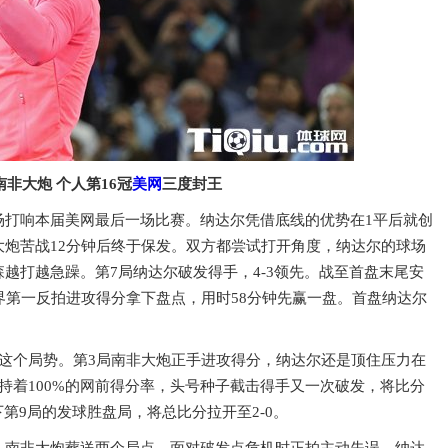
非大炮 个人第16冠
美网
三度封王
场打响本届美网最后一场比赛。纳达尔凭借底线的优势在1平后就创
炮苦战12分钟后终于保发。双方都尝试打开角度，纳达尔的球场
越打越急躁。第7局纳达尔破发得手，4-3领先。战至首盘末尾安
界第一反拍进攻得分拿下盘点，用时58分钟先赢一盘。首盘纳达尔
这个局势。第3局南非大炮正手进攻得分，纳达尔还是顶住压力在
持着100%的网前得分率，头号种子截击得手又一次破发，将比分
下第9局的发球胜盘局，将总比分拉开至2-0。