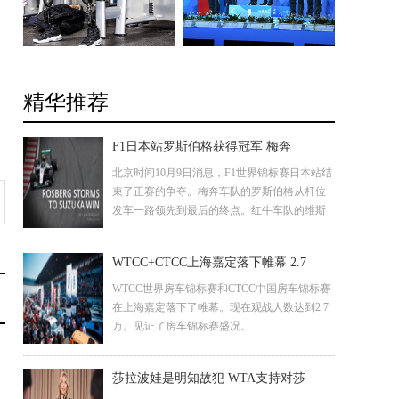
精华推荐
F1日本站罗斯伯格获得冠军 梅奔
北京时间10月9日消息，F1世界锦标赛日本站结
束了正赛的争夺。梅奔车队的罗斯伯格从杆位
发车一路领先到最后的终点。红牛车队的维斯
塔潘获得第二名，汉密尔顿发车失误跌落至第
八，最后获得第三名。
WTCC+CTCC上海嘉定落下帷幕 2.7
WTCC世界房车锦标赛和CTCC中国房车锦标赛
在上海嘉定落下了帷幕。现在观战人数达到2.7
万。见证了房车锦标赛盛况。
莎拉波娃是明知故犯 WTA支持对莎