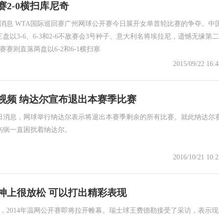
2-0横扫库尼奇
日消息 WTA国际巡回赛广州网球公开赛今日展开女单首轮比赛的争夺。中
盘以3-6、6-3和2-6不敌赛会3号种子、意大利名将埃拉尼，遗憾无缘第二
赛赛则直落两盘以6-2和6-1横扫塞
2015/09/22 16:4
视频 纳达尔宣布退出本赛季比赛
21日消息，网球举行纳达尔表示将退出本赛季剩余的所有比赛。就此纳达尔
伤病一直困扰着纳达尔。
2016/10/21 10:2
神上很放松 可以打出精彩表现
日，2014年温网公开赛即将拉开帷幕。瑞士球王费德勒接受了采访，表示现