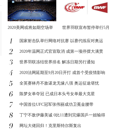
2020美网或将如期空场举
世界羽联宣布暂停举行5月
办
国家射击队举行网络对抗赛 以赛代练应对奥运
2020年温网正式官宣取消 成第一项停摆大满贯
世界羽联冻结世界排名 解冻日期另行通知
2020法网延期至9月20日开打 成首个受疫情影响
全英赛林丹不敌谌龙无缘八强 奥运征途堪忧
陈梦女单夺冠 已成日本头号女单最大克星
中国首位UFC冠军张伟丽成功卫冕金腰带
丁宁不敌伊藤美诚 0比11遭到完爆国乒一姐输得
网坛大佬回归！克里斯特尔斯复出