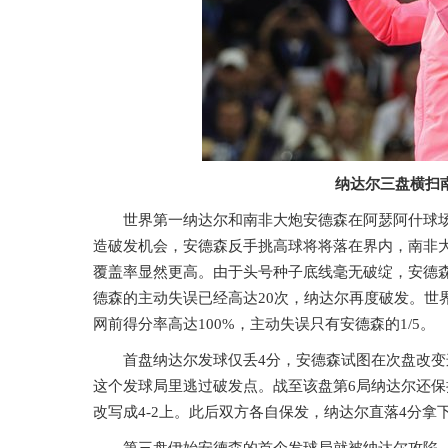
纳达尔三盘横扫南
世界第一纳达尔和南非大炮安德森在阿瑟阿什球
造破发机会，安德森反手挑高球将将落在界内，南非大
覆盖率显然更高。由于头号种子底线毫无破绽，安德森
德森的主动失误已经高达20次，纳达尔再度破发。世
网前得分率高达100%，主动失误只有安德森的1/5。
首盘纳达尔发球仅丢4分，安德森试图在次盘改变
这个发球局里逃过破发点。战至该盘第6局纳达尔还保
改写成4-2上。此后双方各自保发，纳达尔直落4分拿