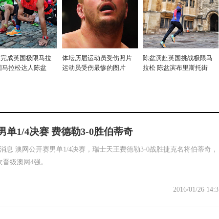
滨完成英国极限马拉
体坛历届运动员受伤照片
陈盆滨赴英国挑战极限马
国马拉松达人陈盆
运动员受伤最惨的图片
拉松 陈盆滨布里斯托街
单1/4决赛 费德勒3-0胜伯蒂奇
日消息 澳网公开赛男单1/4决赛，瑞士天王费德勒3-0战胜捷克名将伯蒂奇，
次晋级澳网4强。
2016/01/26 14:3