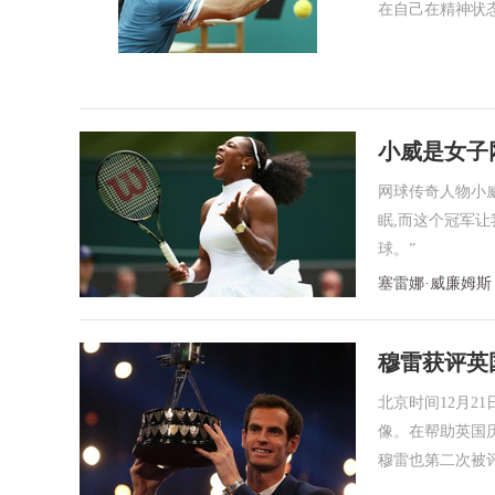
在自己在精神状
小威是女子
网球传奇人物小
眠,而这个冠军让
球。”
塞雷娜·威廉姆斯
穆雷获评英
北京时间12月2
像。在帮助英国
穆雷也第二次被