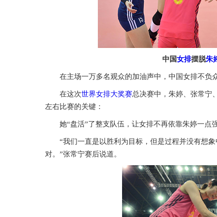
中国
女排
摆脱
朱
在主场一万多名观众的加油声中，中国女排不负众
在这次
世界女排大奖赛
总决赛中，朱婷、张常宁
左右比赛的关键：
她“盘活”了整支队伍，让女排不再依靠朱婷一点
“我们一直是以胜利为目标，但是过程并没有想
对。”张常宁赛后说道。