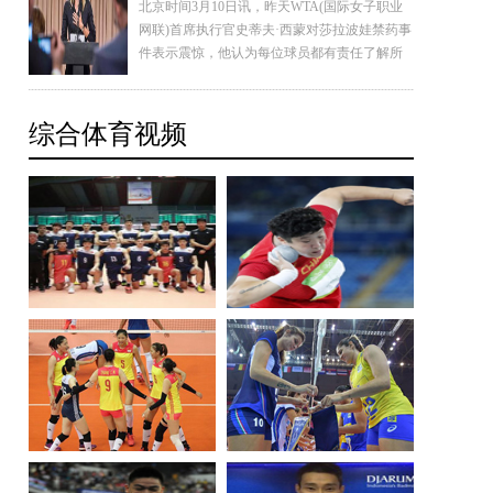
北京时间3月10日讯，昨天WTA(国际女子职业
网联)首席执行官史蒂夫·西蒙对莎拉波娃禁药事
件表示震惊，他认为每位球员都有责任了解所
服药品是否被允许，WTA将支持对莎娃的一切
判罚。与此同时，澳洲媒体也抛出重磅消息，
莎娃是明知故犯！对于米屈肼将被列为禁药她
综合体育视频
至少收到