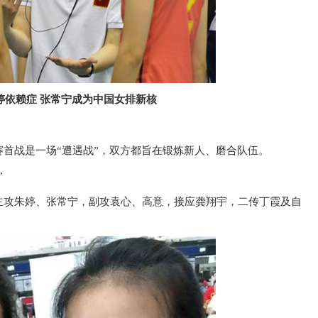
婷依赖症 张常宁成为中国女排新核
首战是一场“遭遇战”，双方都旨在锻炼新人、磨合队伍。
”
主攻朱婷、张常宁，副攻袁心、高意，接应龚翔宇，二传丁霞及自
。