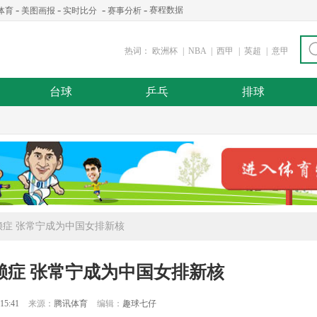
-
-
-
-
赛程数据
体育
美图画报
实时比分
赛事分析
热词：
欧洲杯
|
NBA
|
西甲
|
英超
|
意甲
台球
乒乓
排球
赖症 张常宁成为中国女排新核
赖症 张常宁成为中国女排新核
15:41
来源：
腾讯体育
编辑：
趣球七仔