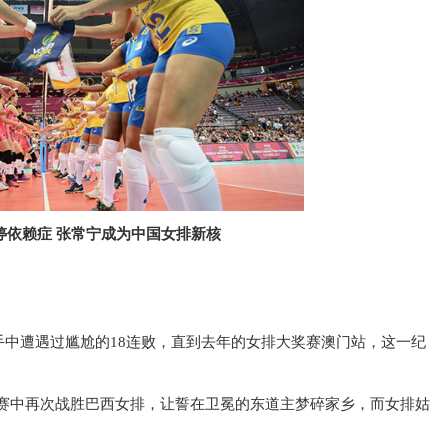
婷依赖症 张常宁成为中国女排新核
中遭遇过尴尬的18连败，直到去年的女排大奖赛澳门站，这一纪
决赛中再次战胜巴西女排，让誓在卫冕的东道主梦碎家乡，而女排姑