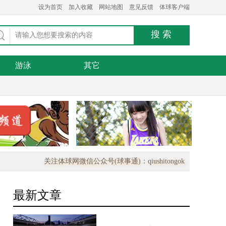
设为首页
加入收藏
网站地图
意见反馈
体球客户端
游泳
其它
关注体球网微信公众号(球事通)：qiushitongok
最新文章