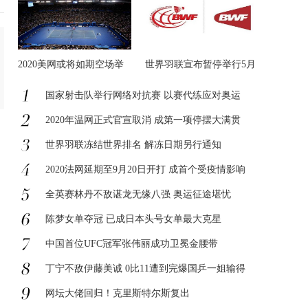
2020美网或将如期空场举
世界羽联宣布暂停举行5月
办
国家射击队举行网络对抗赛 以赛代练应对奥运
2020年温网正式官宣取消 成第一项停摆大满贯
世界羽联冻结世界排名 解冻日期另行通知
2020法网延期至9月20日开打 成首个受疫情影响
全英赛林丹不敌谌龙无缘八强 奥运征途堪忧
陈梦女单夺冠 已成日本头号女单最大克星
中国首位UFC冠军张伟丽成功卫冕金腰带
丁宁不敌伊藤美诚 0比11遭到完爆国乒一姐输得
网坛大佬回归！克里斯特尔斯复出