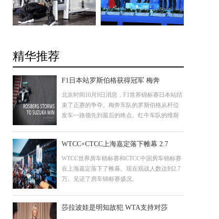
精华推荐
F1日本站罗斯伯格获得冠军 梅奔
北京时间10月9日消息，F1世界锦标赛日本站结
束了正赛的争夺。梅奔车队的罗斯伯格从杆位
发车一路领先到最后的终点。红牛车队的维斯
塔潘获得第二名，汉密尔顿发车失误跌落至第
八，最后获得第三名。
WTCC+CTCC上海嘉定落下帷幕 2.7
WTCC世界房车锦标赛和CTCC中国房车锦标赛
在上海嘉定落下了帷幕。现在观战人数达到2.7
万。见证了房车锦标赛盛况。
莎拉波娃是明知故犯 WTA支持对莎