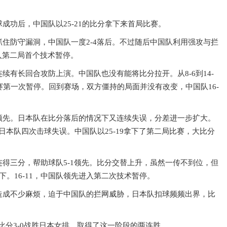
成功后，中国队以25-21的比分拿下来首局比赛。
住防守漏洞，中国队一度2-4落后。不过随后中国队利用强攻与拦
入第二局首个技术暂停。
有长回合攻防上演。中国队也没有能将比分拉开。从8-6到14-
赛第一次暂停。回到赛场，双方僵持的局面并没有改变，中国队16-
14领先。日本队在比分落后的情况下又连续失误，分差进一步扩大。
成日本队四次击球失误。中国队以25-19拿下了第二局比赛，大比分
得三分，帮助球队5-1领先。比分交替上升，虽然一传不到位，但
。16-11，中国队领先进入第二次技术暂停。
造成不少麻烦，迫于中国队的拦网威胁，日本队扣球频频出界，比
大比分3-0战胜日本女排。取得了这一阶段的两连胜。