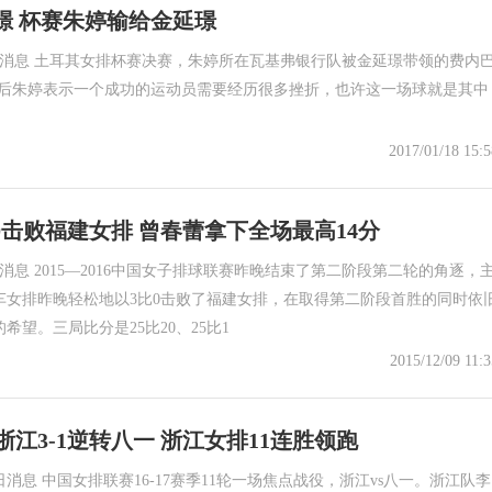
延璟 杯赛朱婷输给金延璟
8日消息 土耳其女排杯赛决赛，朱婷所在瓦基弗银行队被金延璟带领的费内
。赛后朱婷表示一个成功的运动员需要经历很多挫折，也许这一场球就是其中
2017/01/18 15:5
0击败福建女排 曾春蕾拿下全场最高14分
日消息 2015—2016中国女子排球联赛昨晚结束了第二阶段第二轮的角逐，
车女排昨晚轻松地以3比0击败了福建女排，在取得第二阶段首胜的同时依
希望。三局比分是25比20、25比1
2015/12/09 11:3
浙江3-1逆转八一 浙江女排11连胜领跑
日消息 中国女排联赛16-17赛季11轮一场焦点战役，浙江vs八一。浙江队李