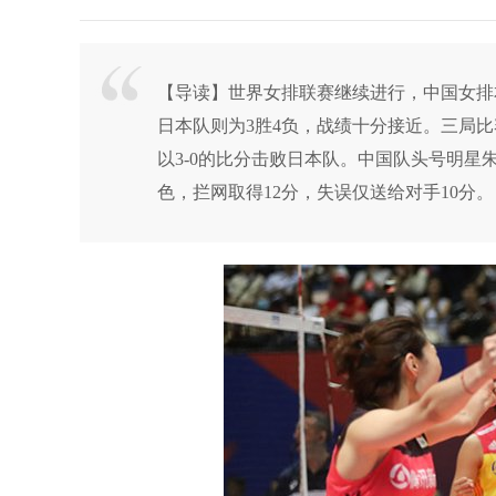
【导读】世界女排联赛继续进行，中国女排
日本队则为3胜4负，战绩十分接近。三局比赛过后
以3-0的比分击败日本队。中国队头号明星
色，拦网取得12分，失误仅送给对手10分。