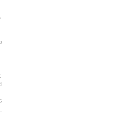
巴
8
主
旧
5