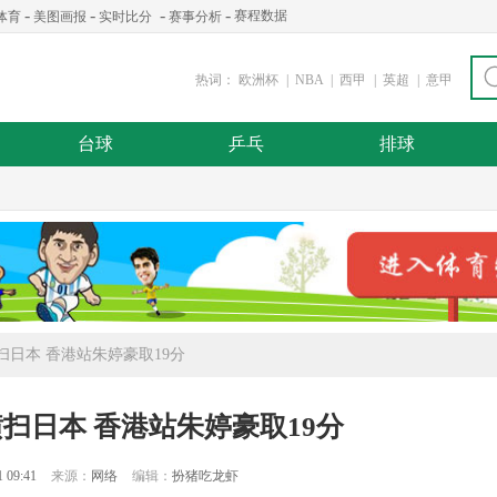
-
-
-
-
赛程数据
体育
美图画报
实时比分
赛事分析
热词：
欧洲杯
|
NBA
|
西甲
|
英超
|
意甲
台球
乒乓
排球
横扫日本 香港站朱婷豪取19分
横扫日本 香港站朱婷豪取19分
1 09:41
来源：
网络
编辑：
扮猪吃龙虾