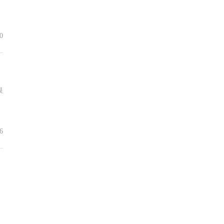
0
银
6