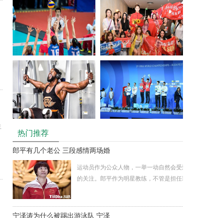
生
热门推荐
郎平有几个老公 三段感情两场婚
运动员作为公众人物，一举一动自然会受到大家
的关注。郎平作为明星教练，不管是担任球...
宁泽涛为什么被踢出游泳队 宁泽