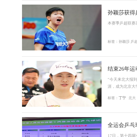
孙颖莎获得
本赛季乒超联赛
标签：孙颖莎 乒超
结束26年
“今天来北大报到
涯，成为北京大
标签：
丁宁
北大
全运会乒乓
17日，第十四