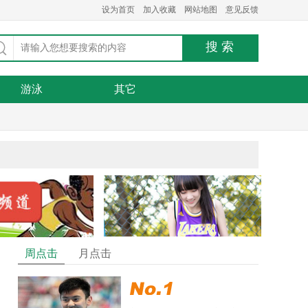
设为首页
加入收藏
网站地图
意见反馈
游泳
其它
周点击
月点击