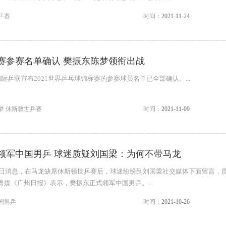
乒赛
时间：
2021-11-24
赛参赛名单确认 樊振东陈梦领衔出战
际乒联宣布2021世界乒乓球锦标赛的参赛球员名单已全部确认。...
梦 休斯敦世乒赛
时间：
2021-11-09
领军中国男乒 球迷质疑刘国梁：为何不带马龙
26日消息，在马龙缺席休斯顿世乒赛后，球迷纷纷到刘国梁社交媒体下面留言，
粤媒《广州日报》表示，樊振东正式领军中国男乒。...
国男乒
时间：
2021-10-26