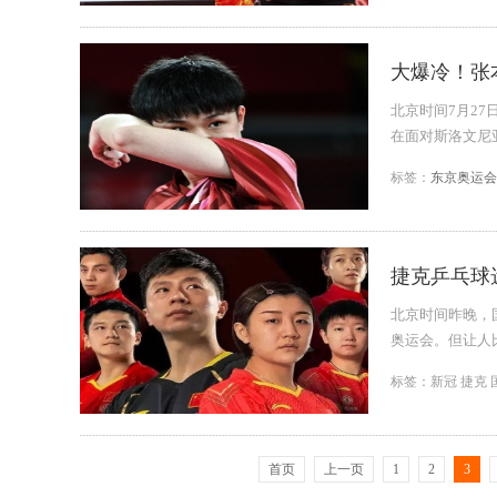
大爆冷！张本
北京时间7月2
在面对斯洛文尼
决胜局，最终达科
标签：
东京奥运会
捷克乒乓球
北京时间昨晚，
奥运会。但让人
该体育馆，并且进
标签：新冠 捷克 
首页
上一页
1
2
3