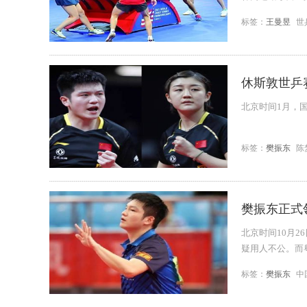
标签：
王曼昱
世
休斯敦世乒
北京时间1月，国
标签：
樊振东
陈
樊振东正式
北京时间10月
疑用人不公。而
标签：
樊振东
中